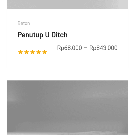
Beton
Penutup U Ditch
Rp
68.000
–
Rp
843.000
Dinilai
5.00
dari 5