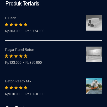
Produk Terlaris
U Ditch
Dinilai
5.00
dari
Rp
303.000
–
Rp
6.774.000
5
Pagar Panel Beton
Dinilai
5.00
dari
Rp
123.000
–
Rp
870.000
5
Beton Ready Mix
Dinilai
5.00
dari
Rp
810.000
–
Rp
1.150.000
5