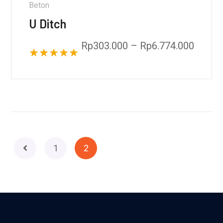
Beton
U Ditch
Rp
303.000
–
Rp
6.774.000
Dinilai
5.00
dari 5
1
2