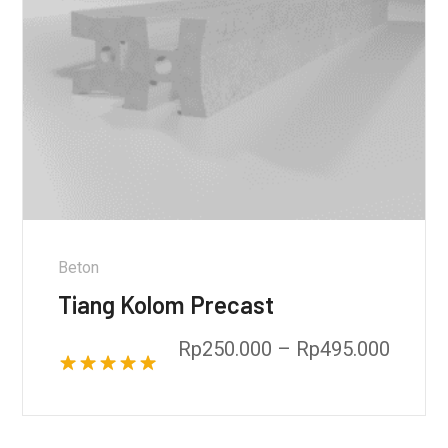
Beton
Tiang Kolom Precast
Rp
250.000
–
Rp
495.000
Dinilai
5.00
dari 5