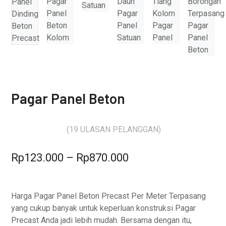
Pagar Panel Beton
(
19
ULASAN PELANGGAN)
Peringkat
5.00
dari 5
Rp
123.000
–
Rp
870.000
berdasarkan
penilaian
19
pelanggan
Harga Pagar Panel Beton Precast Per Meter Terpasang
yang cukup banyak untuk keperluan konstruksi Pagar
Precast Anda jadi lebih mudah. Bersama dengan itu,