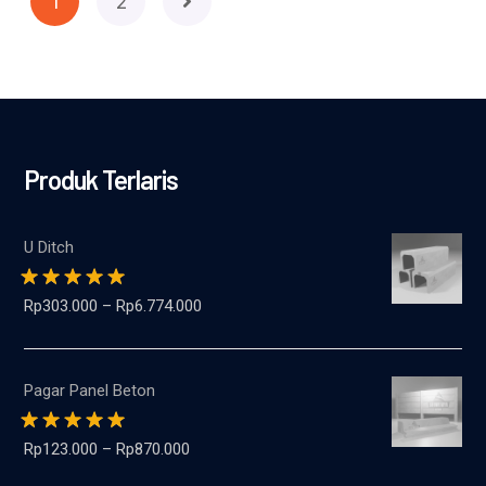
1
2
Produk Terlaris
U Ditch
Dinilai
5.00
dari
Rp
303.000
–
Rp
6.774.000
5
Pagar Panel Beton
Dinilai
5.00
dari
Rp
123.000
–
Rp
870.000
5