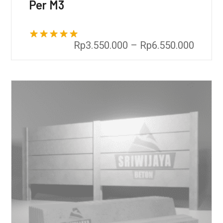
Per M3
Dinilai
5.00
Rp
3.550.000
–
Rp
6.550.000
dari 5