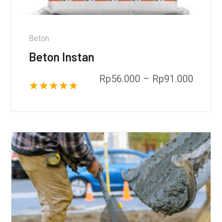
Beton
Beton Instan
Rp
56.000
–
Rp
91.000
Dinilai
5.00
dari 5