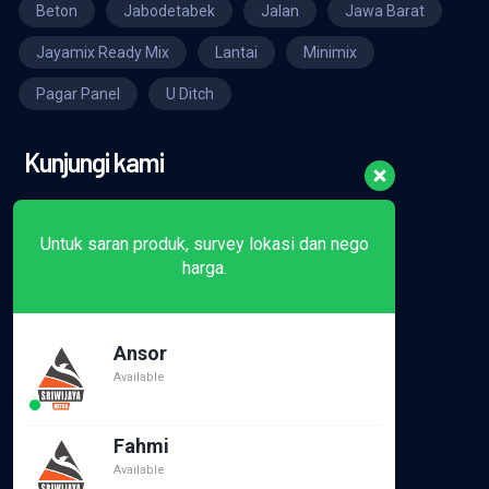
Beton
Jabodetabek
Jalan
Jawa Barat
Jayamix Ready Mix
Lantai
Minimix
Pagar Panel
U Ditch
Kunjungi kami
Untuk saran produk, survey lokasi dan nego
harga.
Ansor
Available
Fahmi
Didukung oleh :
Available