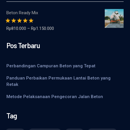
Beton Ready Mix
Dinilai
5.00
dari
Rp
810.000
–
Rp
1.150.000
5
Pos Terbaru
Perbandingan Campuran Beton yang Tepat
Panduan Perbaikan Permukaan Lantai Beton yang
Retak
Metode Pelaksanaan Pengecoran Jalan Beton
Tag