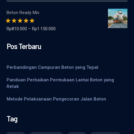
Beton Ready Mix
Dinilai
5.00
dari
Rp
810.000
–
Rp
1.150.000
5
Pos Terbaru
Perbandingan Campuran Beton yang Tepat
Panduan Perbaikan Permukaan Lantai Beton yang
Retak
Metode Pelaksanaan Pengecoran Jalan Beton
Tag