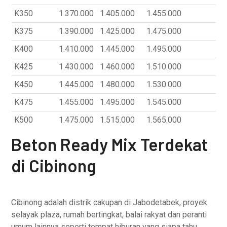
K350
1.370.000
1.405.000
1.455.000
K375
1.390.000
1.425.000
1.475.000
K400
1.410.000
1.445.000
1.495.000
K425
1.430.000
1.460.000
1.510.000
K450
1.445.000
1.480.000
1.530.000
K475
1.455.000
1.495.000
1.545.000
K500
1.475.000
1.515.000
1.565.000
Beton Ready Mix Terdekat
di Cibinong
Cibinong adalah distrik cakupan di Jabodetabek, proyek
selayak plaza, rumah bertingkat, balai rakyat dan peranti
umum lainnya seperti tempat hiburan yang siapa tahu