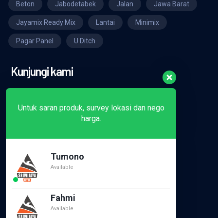
Beton
Jabodetabek
Jalan
Jawa Barat
Jayamix Ready Mix
Lantai
Minimix
Pagar Panel
U Ditch
Kunjungi kami
Untuk saran produk, survey lokasi dan nego
harga.
Tumono
Available
Fahmi
Didukung oleh :
Available