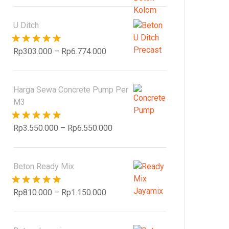
U Ditch
Dinilai
5.00
Rp
303.000
–
Rp
6.774.000
dari 5
Harga Sewa Concrete Pump Per
M3
Dinilai
5.00
Rp
3.550.000
–
Rp
6.550.000
dari 5
Beton Ready Mix
Dinilai
5.00
Rp
810.000
–
Rp
1.150.000
dari 5