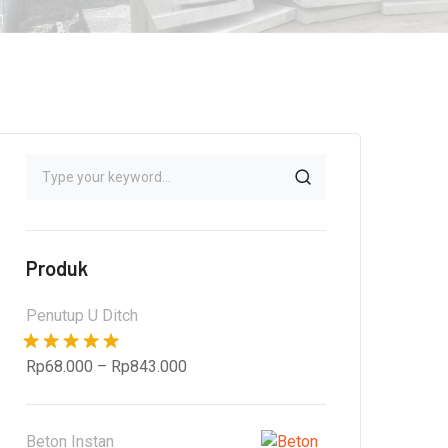
Produk
Penutup U Ditch
Dinilai
5.00
Rp
68.000
–
Rp
843.000
dari 5
Beton Instan