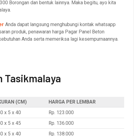
00 Borongan dan bentuk lainnya. Maka begitu, ayo kita
alaya.
er
Anda dapat langsung menghubungi kontak whatsapp
 saran produk, penawaran harga Pagar Panel Beton
r kebutuhan Anda serta memeriksa lagi kesempurnaannya.
n Tasikmalaya
KURAN (CM)
HARGA PER LEMBAR
0 x 5 x 40
Rp. 123.000
0 x 5 x 45
Rp. 136.000
0 x 5 x 40
Rp. 138.000