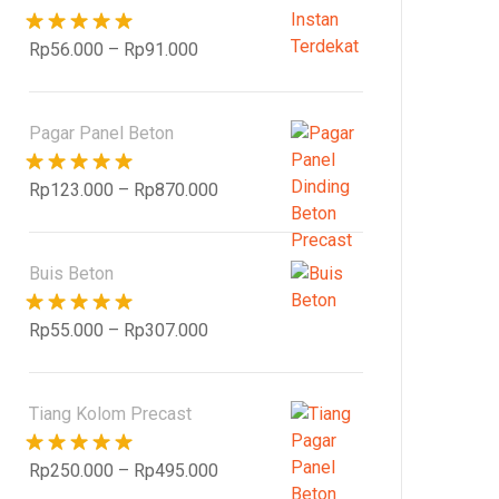
Dinilai
5.00
Rp
56.000
–
Rp
91.000
dari 5
Pagar Panel Beton
Dinilai
5.00
Rp
123.000
–
Rp
870.000
dari 5
Buis Beton
Dinilai
5.00
Rp
55.000
–
Rp
307.000
dari 5
Tiang Kolom Precast
Dinilai
5.00
Rp
250.000
–
Rp
495.000
dari 5