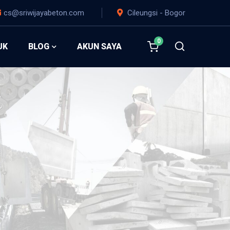
cs@sriwijayabeton.com
Cileungsi - Bogor
0
UK
BLOG
AKUN SAYA